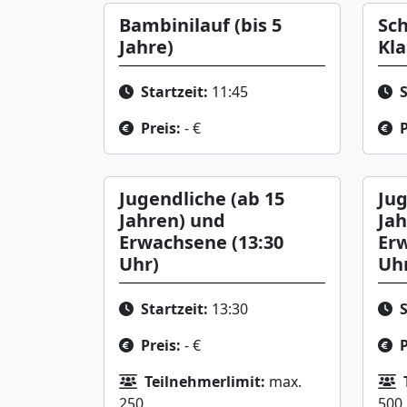
Bambinilauf (bis 5
Sch
Jahre)
Kla
Startzeit:
11:45
S
Preis:
- €
P
Jugendliche (ab 15
Jug
Jahren) und
Jah
Erwachsene (13:30
Erw
Uhr)
Uh
Startzeit:
13:30
S
Preis:
- €
P
Teilnehmerlimit:
max.
250
500