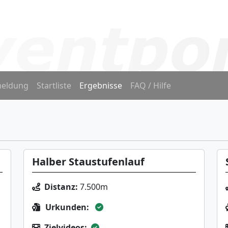
eldung
Startliste
Ergebnisse
FAQ / Hilfe
Halber Staustufenlauf
Distanz:
7.500m
Urkunden:
Zielvideos: