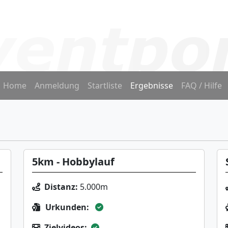
Home
Anmeldung
Startliste
Ergebnisse
FAQ / Hilfe
5km - Hobbylauf
Distanz:
5.000m
Urkunden:
Zielvideos: