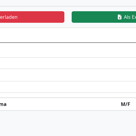
terladen
Als E
rma
M/F