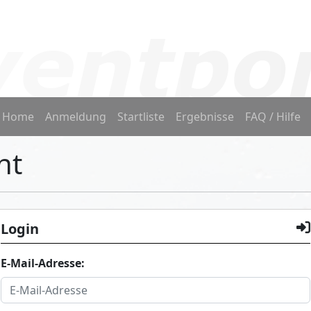
Home
Anmeldung
Startliste
Ergebnisse
FAQ / Hilfe
nt
Login
E-Mail-Adresse: