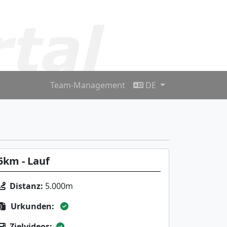
Team-Management
DE
5km - Lauf
Distanz:
5.000m
Urkunden:
Zielvideos: