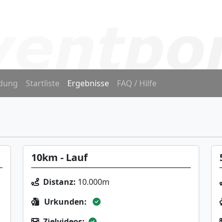
dung
Startliste
Ergebnisse
FAQ / Hilfe
10km - Lauf
Distanz:
10.000m
Urkunden:
Zielvideos: