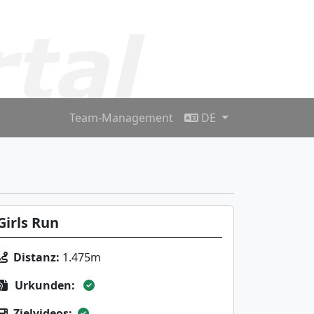
Team-Management
DE
Girls Run
Distanz:
1.475m
Urkunden:
Zielvideos: