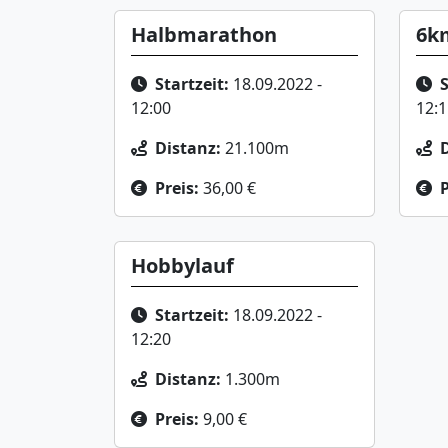
Halbmarathon
6km
Startzeit:
18.09.2022 -
S
12:00
12:1
Distanz:
21.100m
Preis:
36,00 €
P
Hobbylauf
Startzeit:
18.09.2022 -
12:20
Distanz:
1.300m
Preis:
9,00 €