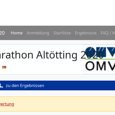
20
Home
Anmeldung
Startliste
Ergebnisse
FAQ / H
athon Altötting 2020
zu den Ergebnissen
wertung