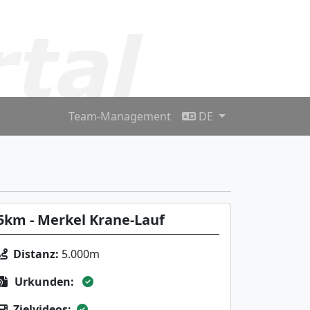
Team-Management
DE
5km - Merkel Krane-Lauf
Distanz:
5.000m
Urkunden:
Zielvideos: