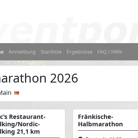
me
Anmeldung
Startliste
Ergebnisse
FAQ / Hilfe
marathon 2026
Main
c's Restaurant-
Fränkische-
lking/Nordic-
Halbmarathon
lking 21,1 km