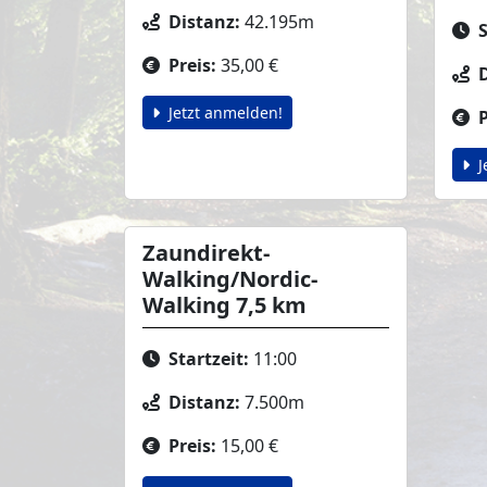
Distanz:
42.195m
S
Preis:
35,00 €
Jetzt anmelden!
P
J
Zaundirekt-
Walking/Nordic-
Walking 7,5 km
Startzeit:
11:00
Distanz:
7.500m
Preis:
15,00 €