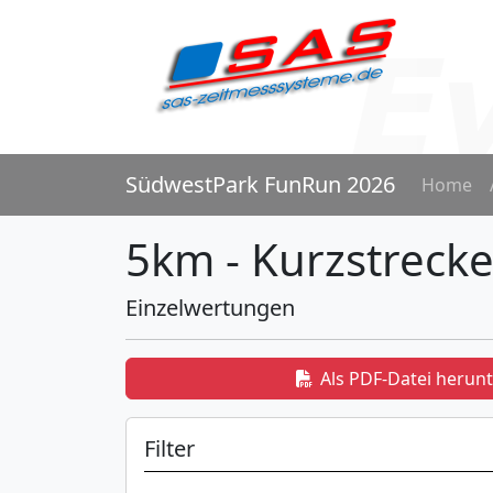
SüdwestPark FunRun 2026
Home
5km - Kurzstreck
Einzelwertungen
Als PDF-Datei herun
Filter