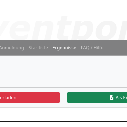
Anmeldung
Startliste
Ergebnisse
FAQ / Hilfe
e
terladen
Als E