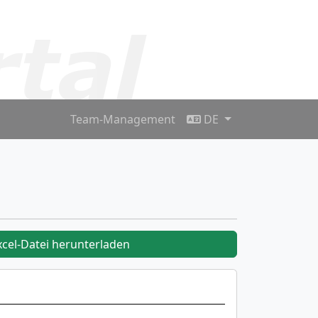
Team-Management
DE
xcel-Datei herunterladen