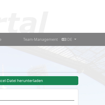
e
Team-Management
DE
xcel-Datei herunterladen