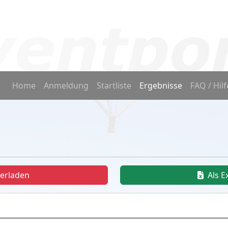
Home
Anmeldung
Startliste
Ergebnisse
FAQ / Hilf
terladen
Als E