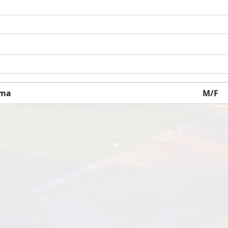
rma
M/F