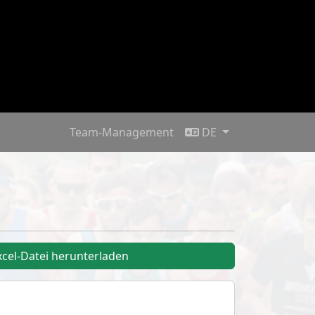
Team-Management
DE
xcel-Datei herunterladen