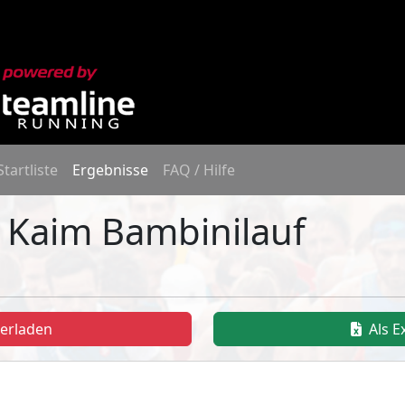
Startliste
Ergebnisse
FAQ / Hilfe
o Kaim Bambinilauf
terladen
Als E