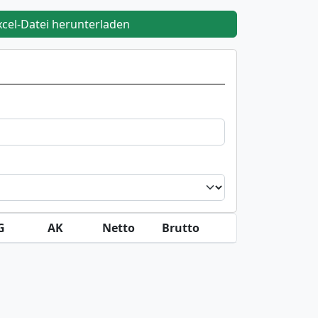
xcel-Datei herunterladen
G
AK
Netto
Brutto