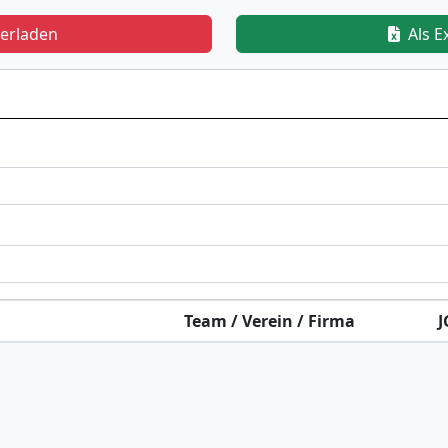
terladen
Als E
Team / Verein / Firma
J