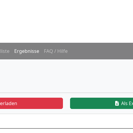
liste
Ergebnisse
FAQ / Hilfe
terladen
Als E