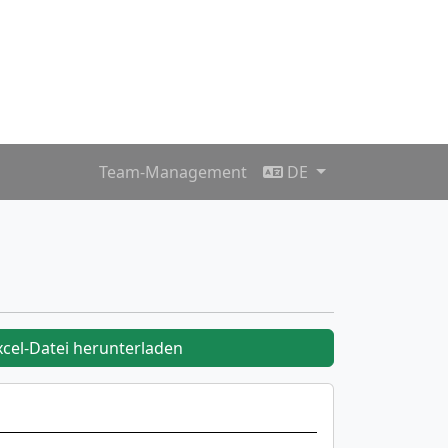
Team-Management
DE
xcel-Datei herunterladen