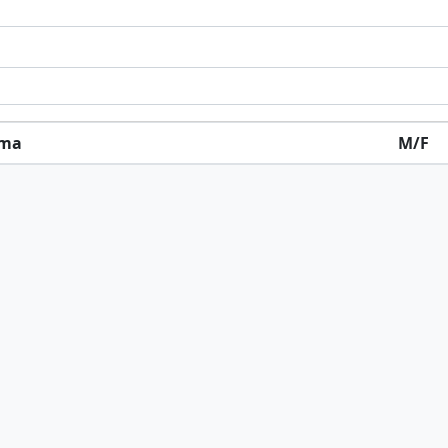
rma
M/F