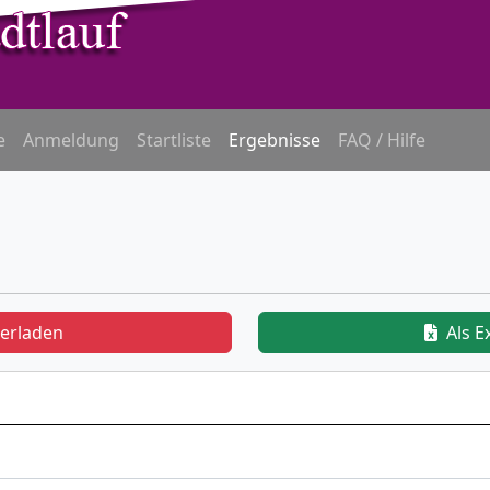
e
Anmeldung
Startliste
Ergebnisse
FAQ / Hilfe
terladen
Als E