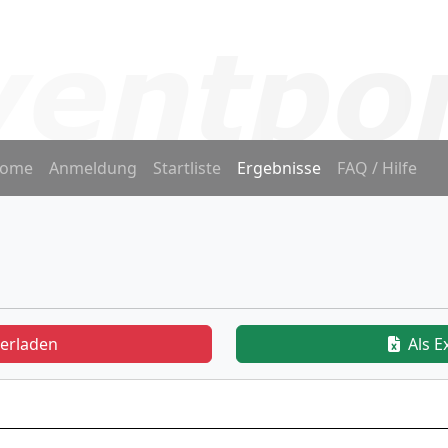
ome
Anmeldung
Startliste
Ergebnisse
FAQ / Hilfe
terladen
Als E