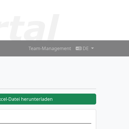
Team-Management
DE
xcel-Datei herunterladen